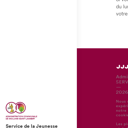
du lu
votre
Admi
SERV
—
202
Nous u
expér
notre
cooki
ADMINISTRATION COMMUNALE
DE WOLUWE-SAINT-LAMBERT
Les p
Service de la Jeunesse