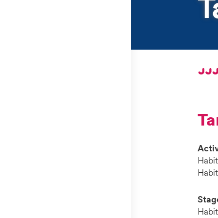
T
T
Activ
Habi
Habi
Stag
Habi