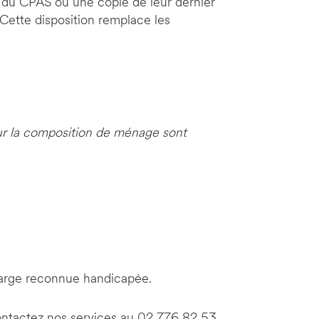
n du CPAS ou une copie de leur dernier
Cette disposition remplace les
ur la composition de ménage sont
arge reconnue handicapée.
contactez nos services au 02 776 82 53,