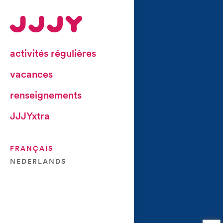
activités régulières
vacances
renseignements
JJJYxtra
FRANÇAIS
NEDERLANDS