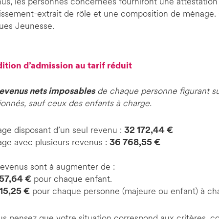
us, les personnes concernées fourniront une attestatio
issement-extrait de rôle et une composition de ménage. 
ues Jeunesse.
dition d’admission au tarif réduit
revenus nets imposables
de chaque personne figurant s
ionnés, sauf ceux des enfants à charge.
ge disposant d’un seul revenu :
32 172,44 €
ge avec plusieurs revenus :
36 768,55 €
revenus sont à augmenter de :
757,64 €
pour chaque enfant.
15,25 €
pour chaque personne (majeure ou enfant) à ch
us pensez que votre situation correspond aux critères, 