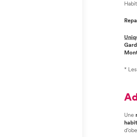
Habi
Repa
Uniq
Garde
Monta
* Les
A
Une
habi
d’obe