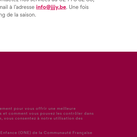
ail à l’adresse
info@jjjy.be
. Une fois
ng de la saison.
lement pour vous offrir une meilleure
es et comment vous pouvez les contrôler dans
te, vous consentez à notre utilisation des
e l’Enfance (ONE) de la Communauté Française