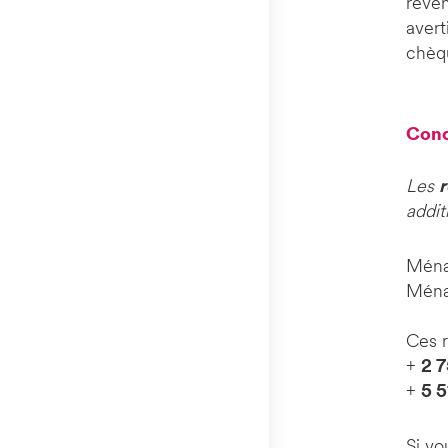
reven
avert
chèq
Con
Les
addit
Ména
Ména
Ces 
+
2 
+
5 5
Si vo