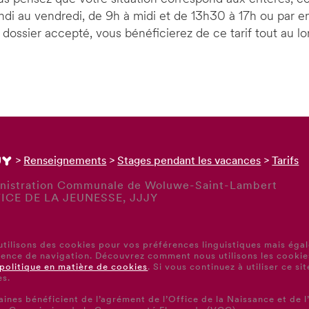
ndi au vendredi, de 9h à midi et de 13h30 à 17h ou par em
 dossier accepté, vous bénéficierez de ce tarif tout au lo
>
Renseignements
>
Stages pendant les vacances
>
Tarifs
nistration Communale de Woluwe‑Saint‑Lambert
ICE DE LA JEUNESSE, JJJY
6
tilisons des cookies pour vos préférences linguistiques mais éga
ience de navigation. Découvrez comment nous utilisons les cooki
politique en matière de cookies
. Si vous continuez à utiliser ce si
es.
laines bénéficient de l’agrément de l’Office de la Naissance et d