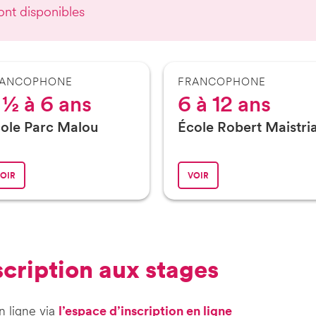
ont disponibles
RANCOPHONE
FRANCOPHONE
 ½ à 6 ans
6 à 12 ans
ole Parc Malou
École Robert Maistri
OIR
VOIR
nscription aux stages
n ligne via
l’espace d’inscription en ligne