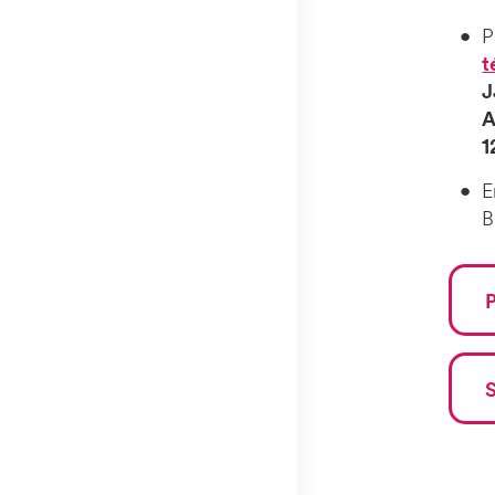
P
t
J
A
1
E
B
P
S