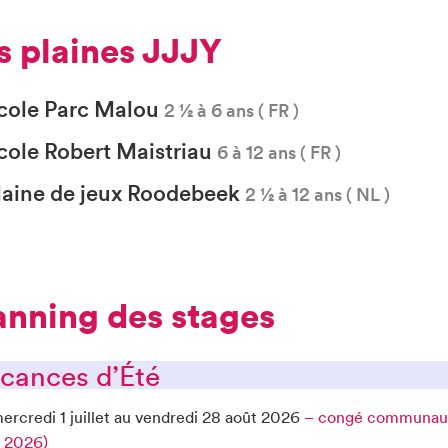
es plaines JJJY
cole Parc Malou
2 ½ à 6 ans ( FR )
cole Robert Maistriau
6 à 12 ans ( FR )
laine de jeux Roodebeek
2 ½ à 12 ans ( NL )
lanning des stages
acances d’Été
ercredi 1 juillet au vendredi 28 août 2026
– congé communauté 
t 2026)