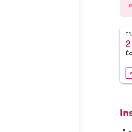
s
F
2
Éc
V
I
E