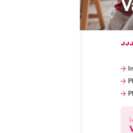
V
I
P
P
L