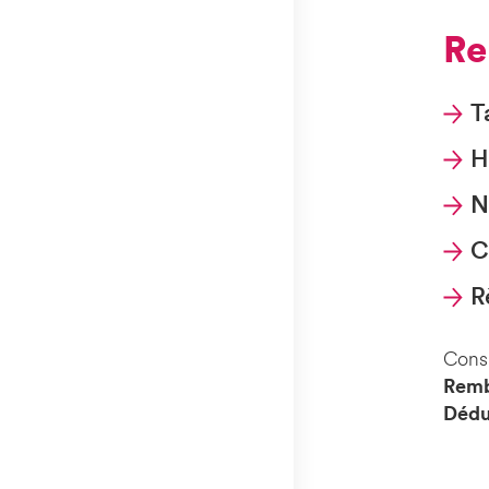
R
T
H
N
C
R
Cons
Rem
Dédu