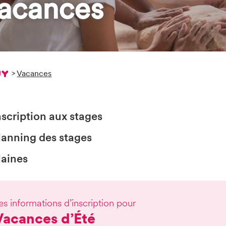
acances
>
Vacances
nscription aux stages
lanning des stages
laines
es informations d’inscription pour
Vacances d’Été