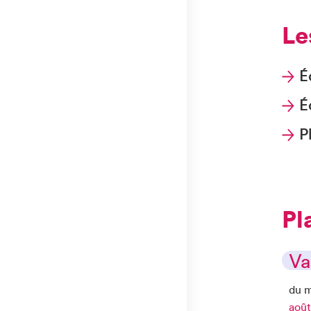
L
É
É
P
P
V
du m
aoû