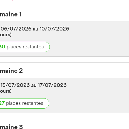
emaine 1
u 06/07/2026 au 10/07/2026
jours)
30
places restantes
emaine 2
ROODEBEEK
ACTIVITES MULTIPLES
2.5 à 6 ans
3 à 6 ans
SPEELPLEIN ROODEBEEK
PARC MA
L
FR
u 13/07/2026 au 17/07/2026
jours)
5
PLACES RESTANTES
PLACES RESTANTES
5.00 €*
75.00 €*
27
places restantes
40.00 €**
140.00 €**
CUISINE/MULTIACTIVITES
ESCALADE/MULTIACTIVI
emaine 3
ROODEBEEK
ACTIVITES MULTIPLES