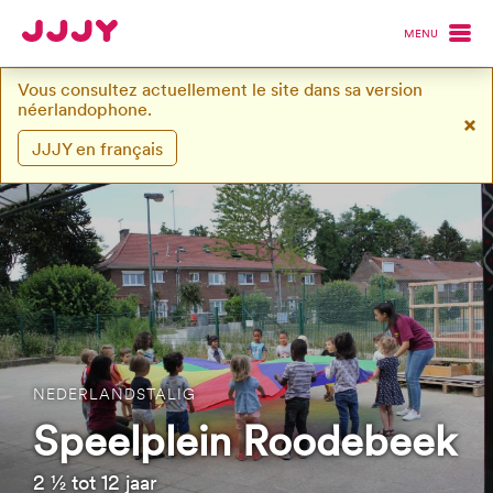
MENU
Vous consultez actuellement le site dans sa version
néerlandophone.
JJJY en français
NEDERLANDSTALIG
Speelplein Roodebeek
2 ½ tot 12 jaar