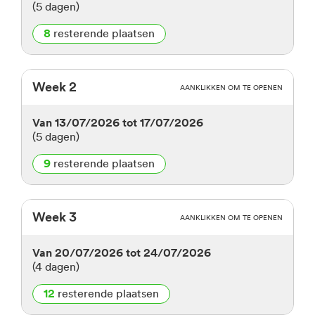
(5 dagen)
8
resterende plaatsen
week 2
ROODEBEEK
AANKLIKKEN OM TE OPENEN
2.5 tot 6 jaar
SPEELPLEIN ROODEBEEK
NL
van 13/07/2026 tot 17/07/2026
(5 dagen)
5
RESTERENDE PLAATSEN
75.00 €*
9
resterende plaatsen
140.00 €**
ROODEBEEK
week 3
ROODEBEEK
AANKLIKKEN OM TE OPENEN
6 tot 12 jaar
SPEELPLEIN ROODEBEEK
NL
2.5 tot 6 jaar
SPEELPLEIN ROODEBEEK
NL
3
van 20/07/2026 tot 24/07/2026
RESTERENDE PLAATSEN
75.00 €*
(4 dagen)
1
RESTERENDE PLAATS
140.00 €**
75.00 €*
12
resterende plaatsen
140.00 €**