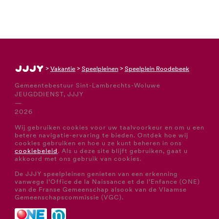
* : Prijs voor de inwoners van Sint-Lambrechts-
ROODEBEEK
Woluwe
** : Prijs voor inwoners van andere gemeenten
6 tot 12 jaar
SPEELPLEIN ROODEBEEK
NL
12
RESTERENDE PLAATSEN
75.00 €*
>
Vakantie
>
Speelpleinen
>
Speelplein Roodebeek
140.00 €**
Gemeentebestuur Sint‑Lambrechts‑Woluwe
JEUGDDIENST, JJJY
—
* : Prijs voor de inwoners van Sint-Lambrechts-
2026
Woluwe
Wij gebruiken cookies voor uw taalvoorkeur en om u een
** : Prijs voor inwoners van andere gemeenten
betere navigatie-ervaring te bieden. Ontdek hoe wij
cookies gebruiken en hoe u ze kunt beheren in ons
cookiebeleid
. Als u deze site blijft gebruiken, gaat u
akkoord met ons gebruik van cookies.
De JJJY speelpleinen genieten van een erkenning
vanwege l’Office de la Naissance et de l’Enfance (ONE)
van de Franse Gemeenschap alsook van de Vlaamse
Gemeenschapscommissie (VGC).