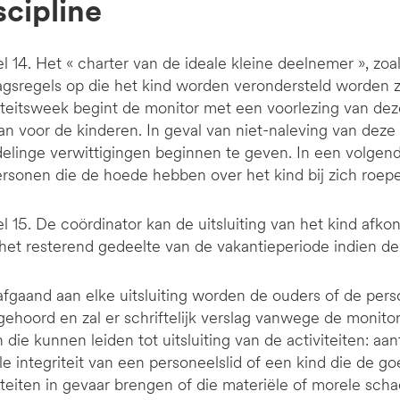
iscipline
el 14. Het « charter van de ideale kleine deelnemer », zo
gsregels op die het kind worden verondersteld worden z
iteitsweek begint de monitor met een voorlezing van dez
an voor de kinderen. In geval van niet-naleving van dez
linge verwittigingen beginnen te geven. In een volgend
rsonen die de hoede hebben over het kind bij zich roep
el 15. De coördinator kan de uitsluiting van het kind af
het resterend gedeelte van de vakantieperiode indien de 
fgaand aan elke uitsluiting worden de ouders of de per
gehoord en zal er schriftelijk verslag vanwege de monito
n die kunnen leiden tot uitsluiting van de activiteiten: aa
e integriteit van een personeelslid of een kind die de g
iteiten in gevaar brengen of die materiële of morele sch