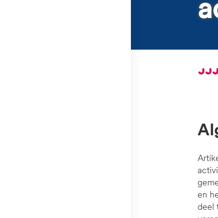
a
Artik
activ
gemee
en he
deel 