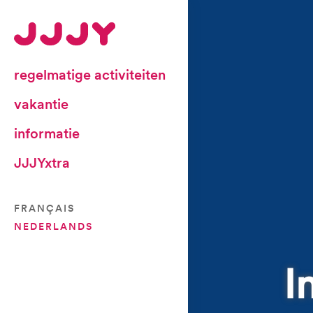
regelmatige activiteiten
vakantie
informatie
JJJYxtra
FRANÇAIS
NEDERLANDS
I