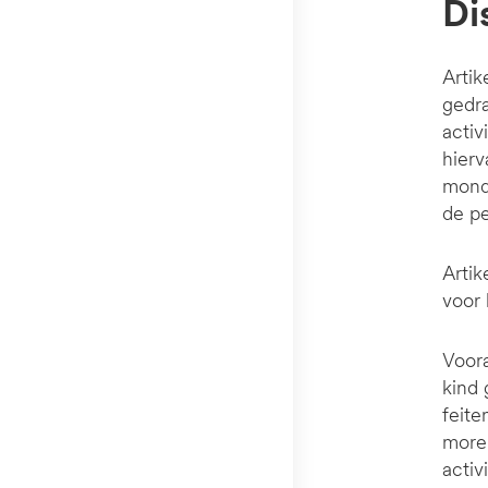
D
Artik
gedra
activ
hierv
monde
de pe
Artik
voor 
Voora
kind 
feite
morel
activ