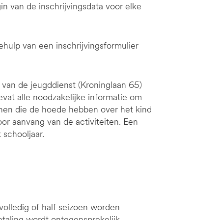
gin van de inschrijvingsdata voor elke
ehulp van een inschrijvingsformulier
van de jeugddienst (Kroninglaan 65)
evat alle noodzakelijke informatie om
onen die de hoede hebben over het kind
oor aanvang van de activiteiten. Een
schooljaar.
r volledig of half seizoen worden
taling wordt ontegensprekelijk