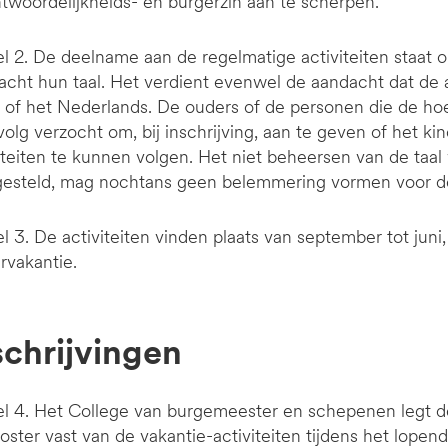
twoordelijkheids- en burgerzin aan te scherpen.
el 2. De deelname aan de regelmatige activiteiten staat 
cht hun taal. Het verdient evenwel de aandacht dat de ac
s of het Nederlands. De ouders of de personen die de h
volg verzocht om, bij inschrijving, aan te geven of het k
iteiten te kunnen volgen. Het niet beheersen van de taal
gesteld, mag nochtans geen belemmering vormen voor de
el 3. De activiteiten vinden plaats van september tot juni
rvakantie.
schrijvingen
el 4. Het College van burgemeester en schepenen legt d
oster vast van de vakantie-activiteiten tijdens het lopen