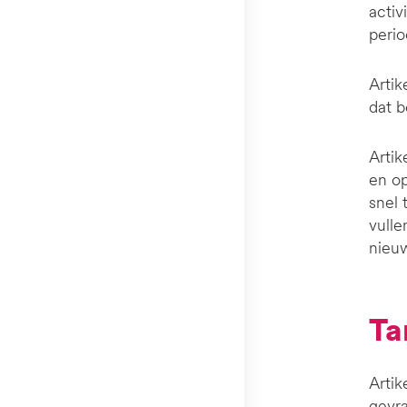
activ
perio
Artik
dat b
Artik
en op
snel
vulle
nieuw
T
Artik
gevra