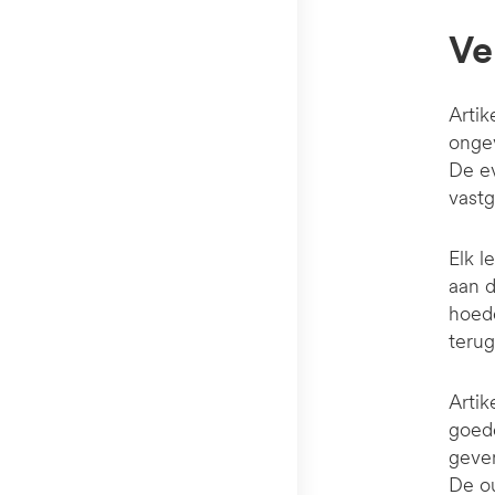
V
Artik
ongev
De ev
vastg
Elk l
aan d
hoede
terug
Artik
goed
geven
De ou