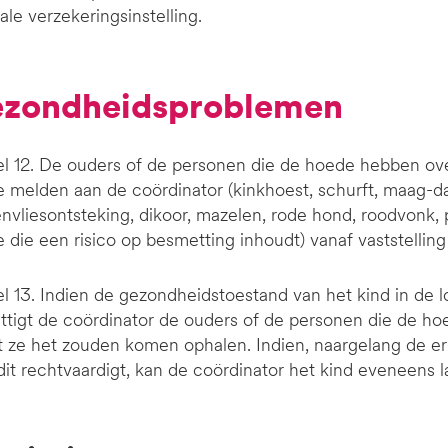
iale verzekeringsinstelling.
Gezondheidsproblemen
el 12. De ouders of de personen die de hoede hebben ov
e melden aan de coördinator (kinkhoest, schurft, maag-d
nvliesontsteking, dikoor, mazelen, rode hond, roodvonk,
e die een risico op besmetting inhoudt) vanaf vaststelling
el 13. Indien de gezondheidstoestand van het kind in de
ttigt de coördinator de ouders of de personen die de h
 ze het zouden komen ophalen. Indien, naargelang de er
dit rechtvaardigt, kan de coördinator het kind eveneens 