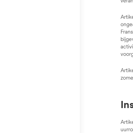
veran
Artik
ongea
Fran
bijge
activ
voor
Artik
zome
In
Artik
uurro