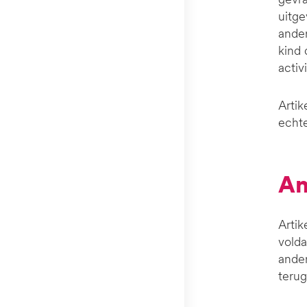
uitge
ander
kind 
activ
Artik
echte
A
Artik
volda
ander
terug