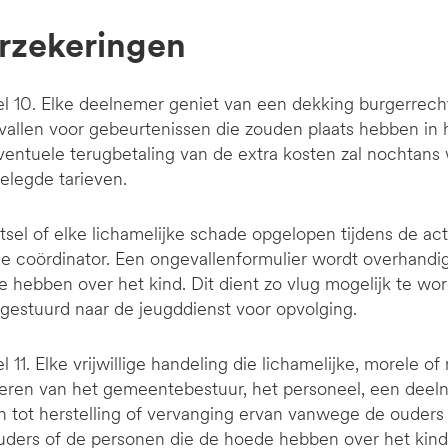
erzekeringen
el 10. Elke deelnemer geniet van een dekking burgerrecht
allen voor gebeurtenissen die zouden plaats hebben in h
entuele terugbetaling van de extra kosten zal nochtans
elegde tarieven.
etsel of elke lichamelijke schade opgelopen tijdens de ac
e coördinator. Een ongevallenformulier wordt overhandi
 hebben over het kind. Dit dient zo vlug mogelijk te wo
gestuurd naar de jeugddienst voor opvolging.
el 11. Elke vrijwillige handeling die lichamelijke, morele 
eren van het gemeentebestuur, het personeel, een deeln
 tot herstelling of vervanging ervan vanwege de ouders d
ders of de personen die de hoede hebben over het kind d