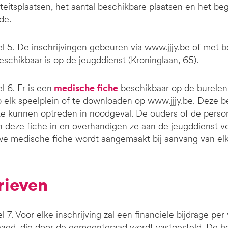
iteitsplaatsen, het aantal beschikbare plaatsen en het be
de.
el 5. De inschrijvingen gebeuren via www.jjjy.be of met b
eschikbaar is op de jeugddienst (Kroninglaan, 65).
el 6. Er is een
medische fiche
beschikbaar op de burelen 
 elk speelplein of te downloaden op www.jjjy.be. Deze b
 te kunnen optreden in noodgeval. De ouders of de pers
n deze fiche in en overhandigen ze aan de jeugddienst v
e medische fiche wordt aangemaakt bij aanvang van elk 
arieven
el 7. Voor elke inschrijving zal een financiële bijdrage pe
agd, die door de gemeenteraad wordt vastgesteld. De be