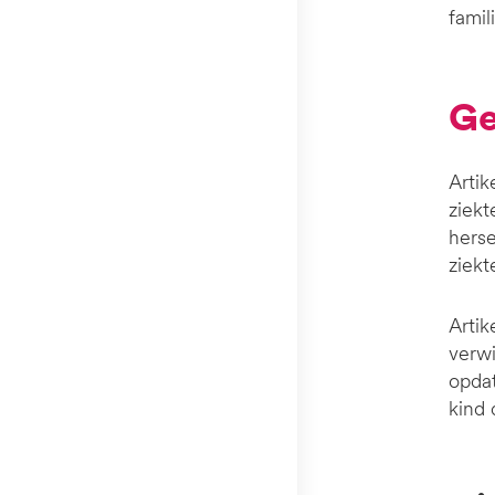
famil
Artik
ziekt
herse
ziekt
Artik
verwi
opdat
kind 